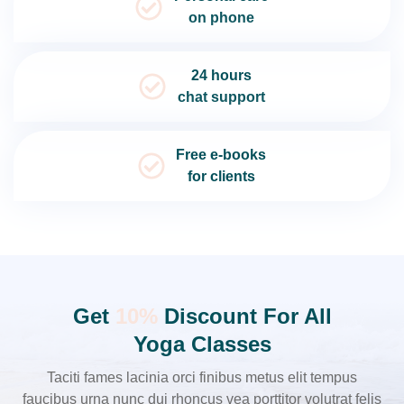
on phone
24 hours
chat support
Free e-books
for clients
Get
10%
Discount For All
Yoga Classes
Taciti fames lacinia orci finibus metus elit tempus
faucibus urna nunc dui rhoncus vea porttitor volutrat felis